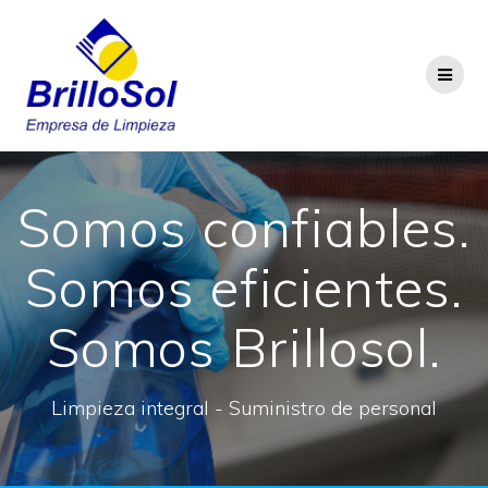
Saltar
al
contenido
Somos confiables.
Somos eficientes.
Somos Brillosol.
Limpieza integral - Suministro de personal